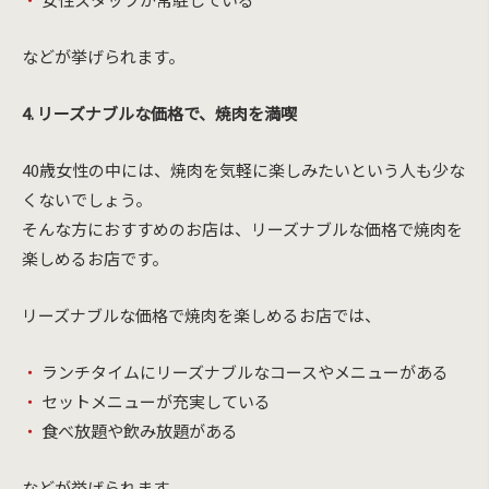
などが挙げられます。
4. リーズナブルな価格で、焼肉を満喫
40歳女性の中には、焼肉を気軽に楽しみたいという人も少な
くないでしょう。
そんな方におすすめのお店は、リーズナブルな価格で焼肉を
楽しめるお店です。
リーズナブルな価格で焼肉を楽しめるお店では、
ランチタイムにリーズナブルなコースやメニューがある
セットメニューが充実している
食べ放題や飲み放題がある
などが挙げられます。