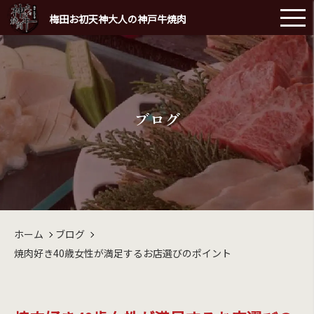
梅田お初天神大人の神戸牛焼肉
ブログ
ホーム
ブログ
焼肉好き40歳女性が満足するお店選びのポイント