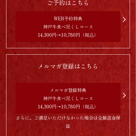
ご予約はこちら
WEB予約特典
神戸牛食べ尽くしコース
14,300円→10,780円（税込）
メルマガ登録はこちら
メルマガ登録特典
神戸牛食べ尽くしコース
14,300円→10,780円（税込）
さらに、ご満足いただけなかった場合は全額返金保
証