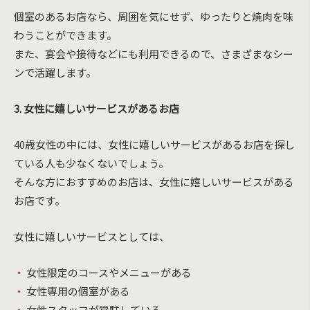
個室のあるお店なら、周囲を気にせず、ゆったりと焼肉を味
わうことができます。
また、宴会や接待などにも利用できるので、さまざまなシー
ンで活躍します。
3. 女性に嬉しいサービスがあるお店
40歳女性の中には、女性に嬉しいサービスがあるお店を探し
ている人も少なくないでしょう。
そんな方におすすめのお店は、女性に嬉しいサービスがある
お店です。
女性に嬉しいサービスとしては、
女性限定のコースやメニューがある
女性専用の個室がある
女性スタッフが常駐している